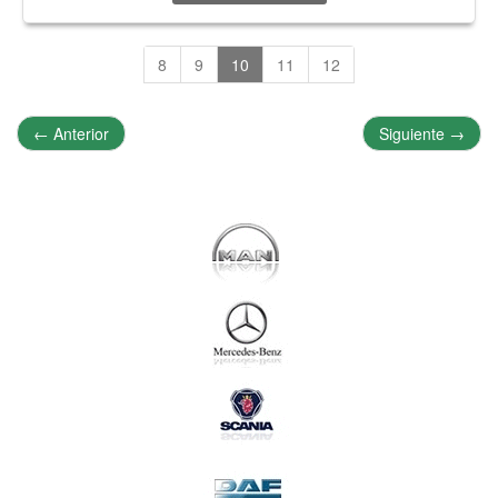
8
9
10
11
12
←
Anterior
Siguiente
→