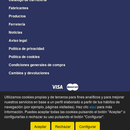
Fabricantes
Productos
Ferretería
Noticias
Aviso legal
Política de privacidad
Política de cookies
Condiciones generales de compra
Cambios y devoluciones
Utilizamos cookies propias y de terceros para fines analíticos y para mejorar
925 565 099
nuestros servicios en base a un perfil elaborado a partir de tus hábitos de
L a V : 09:00 a 13:30 y de 15:30 a 19:00
navegación (por ejemplo, páginas visitadas). Haz clic
aquí
para más
información. Puedes aceptar todas las cookies pulsando el botón "Aceptar" o
©
Recambios Industriales Garmo
- 2026 -
Tienda online de recambios de Gira
configurarlas o rechazar su uso pulsando el botón "Configurar".
Aceptar
Rechazar
Configurar