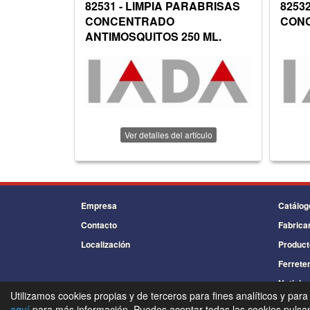
82531 - LIMPIA PARABRISAS
8253
CONCENTRADO
CONC
ANTIMOSQUITOS 250 ML.
Ver detalles del artículo
Empresa
Catálog
Contacto
Fabrica
Localización
Product
Ferreter
Noticia
Utilizamos cookies propias y de terceros para fines analíticos y para
aquí
para más información. Puedes aceptar todas las cookies pulsand