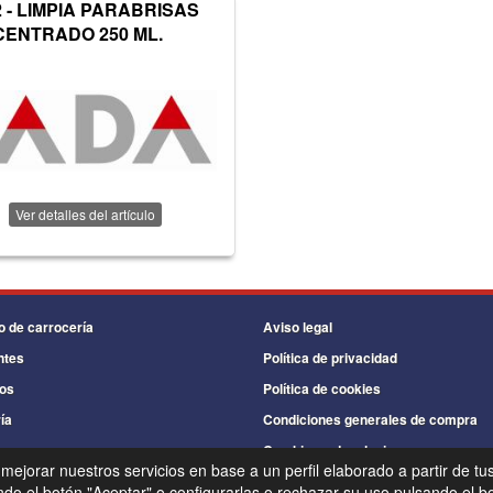
2 - LIMPIA PARABRISAS
ENTRADO 250 ML.
Ver detalles del artículo
o de carrocería
Aviso legal
ntes
Política de privacidad
os
Política de cookies
ía
Condiciones generales de compra
s
Cambios y devoluciones
 mejorar nuestros servicios en base a un perfil elaborado a partir de tu
©
Recambios Industriales Garmo
- 2026 -
Tienda online de recambios de Gira
o el botón "Aceptar" o configurarlas o rechazar su uso pulsando el bo