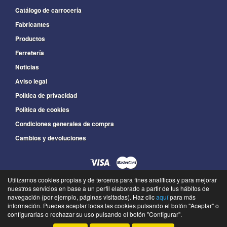
Catálogo de carrocería
Fabricantes
Productos
Ferretería
Noticias
Aviso legal
Política de privacidad
Política de cookies
Condiciones generales de compra
Cambios y devoluciones
Utilizamos cookies propias y de terceros para fines analíticos y para mejorar
925 565 099
nuestros servicios en base a un perfil elaborado a partir de tus hábitos de
navegación (por ejemplo, páginas visitadas). Haz clic
aquí
para más
L a V : 09:00 a 13:30 y de 15:30 a 19:00
información. Puedes aceptar todas las cookies pulsando el botón "Aceptar" o
©
Recambios Industriales Garmo
- 2026 -
Tienda online de recambios de Gira
configurarlas o rechazar su uso pulsando el botón "Configurar".