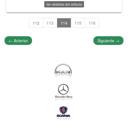
Ver detalles del artículo
112
113
114
115
116
←
Anterior
Siguiente
→