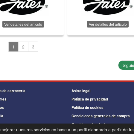
Ver detalles del artículo
Ver detalles del artículo
1
2
3
Sigui
o de carrocería
Aviso legal
ntes
Política de privacidad
os
Política de cookies
ía
Condiciones generales de compra
s
Cambios y devoluciones
 mejorar nuestros servicios en base a un perfil elaborado a partir de tu
©
Recambios Industriales Garmo
- 2026 -
Tienda online de recambios de Gira