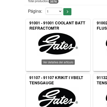
Total productos
3576
Página:
91001 - 91001 COOLANT BATT
9100
REFRACTOMTR
FLUS
Ver detalles del artículo
91107 - 91107 KRIKIT I VBELT
91132
TENSGAUGE
TEN